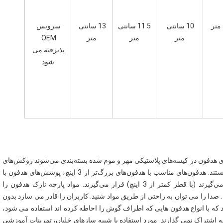
10 سانتی 
11.5 سانتی 
13 سانتی 
سرویس 
متر
متر
متر
OEM 
پذیرفته می 
شود
کاورهای هدفون کششدار بهداشتی مشکی سایز بزرگ کاورهای هدفون در کیسه‌های پلاستیکی مهر و موم شده بسته‌بندی می‌شوند روکش‌های 
کشدار برای قرار دادن هدفون‌های سایز بزرگ قابل ارتجاع هستند. هدفون‌های مناسب با هدفون‌های بزرگ‌تر از 3 اینچ، پوشش‌های هدفون با 
اندازه کوچک، هدست‌ها و هدفون‌هایی را که روی آن قرار می‌گیرند (با قطر کمتر از 3 اینچ) قرار می‌گیرند. مواد پارچه نازک هدفون را 
می‌پوشاند و به صدا اجازه می‌دهد از موسیقی و صدا عبور کند. صدا را می توان به راحتی از طریق مواد شنید. کاربران را قادر می سازد بدون 
انتقال باکتری و میکروب عفونی، هدفون را به اشتراک بگذارند که با انواع هدفون هایی که اطراف گوش را احاطه کرده اند استفاده می شود، 
بنابراین چندین کاربر مایعات بدن یکدیگر را از تعریق و غیره به اشتراک نمی گذارند. مورد استفاده با شبیه سازهای خلبان، تمرینات آموزشی 