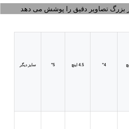
زرگ تصاویر دقیق را پوشش می دهد
4''
4.5 اینچ
5''
سایز دیگر