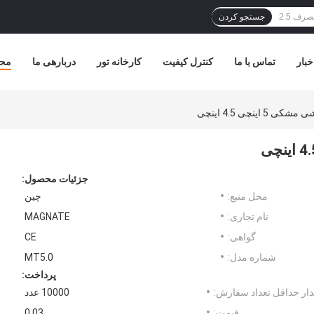
جستجو کردن
خبار
تماس با ما
کنترل کیفیت
کارخانه تور
دربارهی ما
مح
ینچی 4.5 اینچی
جزئیات محصول:
محل منبع:
چین
نام تجاری:
MAGNATE
گواهی:
CE
شماره مدل:
MT5.0
پرداخت:
ار حداقل تعداد سفارش:
10000 عدد
قیمت:
0.03