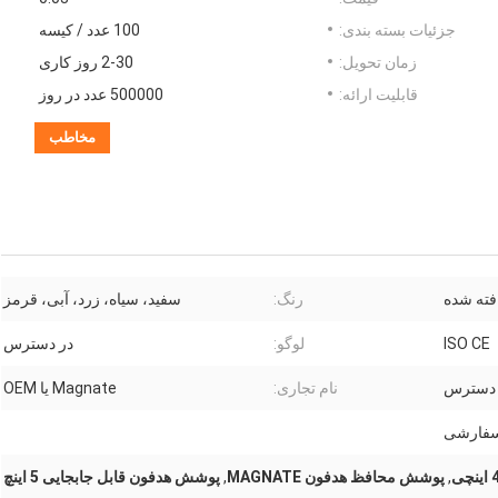
جزئیات بسته بندی:
100 عدد / کیسه
زمان تحویل:
2-30 روز کاری
قابلیت ارائه:
500000 عدد در روز
مخاطب
افته شده
رنگ:
سفید، سیاه، زرد، آبی، قرمز
ISO CE
لوگو:
در دسترس
 دسترس
نام تجاری:
Magnate یا OEM
فارشی
,
پوشش محافظ هدفون MAGNATE
,
پوشش هدفون قابل جابجایی 5 اینچ