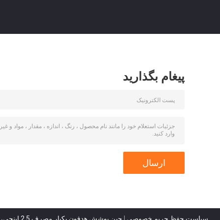
پیغام بگذارید
سیاست حفظ حریم خصوصی
|
چین پوشش هدفون یکبار مصرف 2.5 اینچی، روکش هدست بهداشتی غیر بافته، پوشش گوش یکبار مصرف ISO تامین کننده.