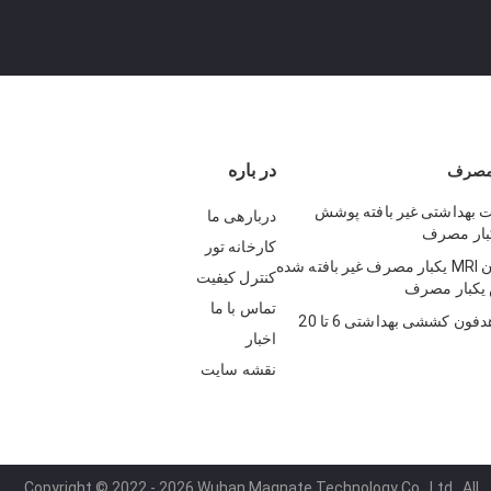
در باره
 مصرف
هداشتی غیر بافته پوشش
دربارهی ما
کارخانه تور
پوشش هدفون MRI یکبار مصرف غیر بافته شده
کنترل کیفیت
کبار مصرف
تماس با ما
پوشش های هدفون کششی بهداشتی 6 تا 20
اخبار
نقشه سایت
Copyright © 2022 - 2026 Wuhan Magnate Technology Co., Ltd.. All