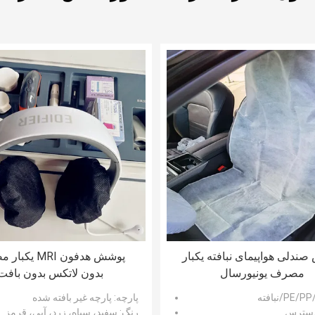
ندلی هواپیمای نبافته یکبار
پوشش هدفون MRI 
مصرف یونیورسال
بدون لاتکس بدون بافت
پارچه
: پارچه غیر بافته شده
 دسترس
رنگ
: سفید، سیاه، زرد، آبی، قرمز