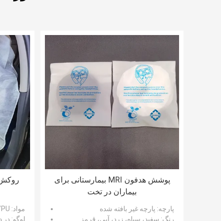
پوشش هدفون MRI بیمارستانی برای
روکش ص
بیماران در تخت
پارچه
: پارچه غیر بافته شده
مواد
: PE/PP/PU/نبافته
رنگ
: سفید، سیاه، زرد، آبی، قرمز
لوگو
: در