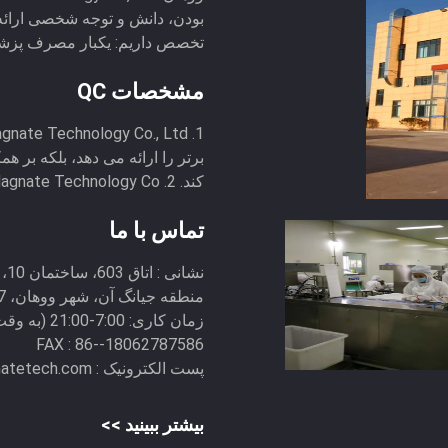
بودن، دانش و توجه شخصی ارائه
تخصص داریم: یکبار مصرف پزشکی
مشخصات QC
برتر را ارائه می دهد، بلکه بر ه
کند. 2. Wuhan Magnate Technology Co., ...
تماس با ما
نشانی :
منطقه جیانگ آن، شهر ووهان، 430017
زمان کاری:
7:00-21:00 (به وقت پکن)
FAX :
86--18062787586
پست الکترونیک :
atetech.com
بیشتر ببینید >>