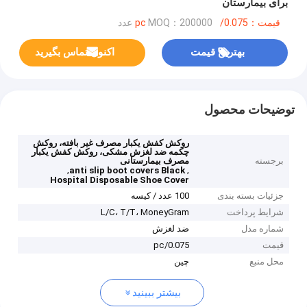
برای بیمارستان
قیمت：0.075/pc
MOQ：200000 عدد
بهترین قیمت
اکنون تماس بگیرید
توضیحات محصول
روکش کفش یکبار مصرف غیر بافته، روکش
چکمه ضد لغزش مشکی، روکش کفش یکبار
برجسته
مصرف بیمارستانی
,
,
anti slip boot covers Black
Hospital Disposable Shoe Cover
جزئیات بسته بندی
100 عدد / کیسه
شرایط پرداخت
L/C، T/T، MoneyGram
شماره مدل
ضد لغزش
قیمت
0.075/pc
محل منبع
چین
بیشتر ببینید