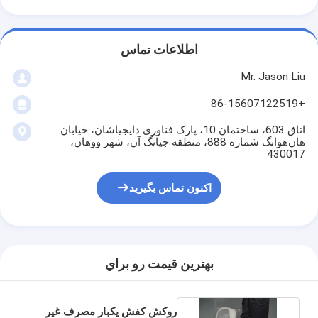
اطلاعات تماس
Mr. Jason Liu
+86-15607122519
اتاق 603، ساختمان 10، پارک فناوری دایجیاشان، خیابان
هان‌هوانگ شماره 888، منطقه جیانگ آن، شهر ووهان،
430017
اکنون تماس بگیرید
بهترين قيمت رو براي
روکش کفش یکبار مصرف غیر