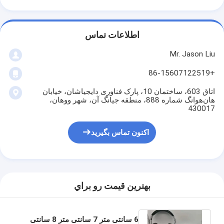
اطلاعات تماس
Mr. Jason Liu
+86-15607122519
اتاق 603، ساختمان 10، پارک فناوری دایجیاشان، خیابان
هان‌هوانگ شماره 888، منطقه جیانگ آن، شهر ووهان،
430017
اکنون تماس بگیرید
بهترين قيمت رو براي
6 سانتی متر 7 سانتی متر 8 سانتی