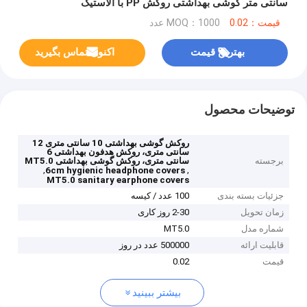
سانتی متر گوشی بهداشتی روکش PP با الاستیک
قیمت：0.02
MOQ：1000 عدد
بهترین قیمت
اکنون تماس بگیرید
توضیحات محصول
روکش گوشی بهداشتی 10 سانتی متری 12
سانتی متری، روکش هدفون بهداشتی 6
برجسته
سانتی متری، روکش گوشی بهداشتی MT5.0
,
,
6cm hygienic headphone covers
MT5.0 sanitary earphone covers
جزئیات بسته بندی
100 عدد / کیسه
زمان تحویل
2-30 روز کاری
شماره مدل
MT5.0
قابلیت ارائه
500000 عدد در روز
قیمت
0.02
بیشتر ببینید