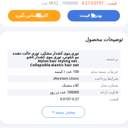
قیمت：0.0197-0.27
MOQ：1000000 عدد
بهترین قیمت
اکنون تماس بگیرید
توضیحات محصول
توری موی کشدار مشکی، توری حالت دهنده
مو نایلونی، توری موی کشدار تاشو
برجسته
,
,
Nylon hair styling net
Collapsible elastic hair net
جزئیات بسته بندی
100 عدد / کیسه
شرایط پرداخت
Western Union،
شماره مدل
کلاه مشبک
قابلیت ارائه
100000 عدد در روز
قیمت
0.0197-0.27
بیشتر ببینید