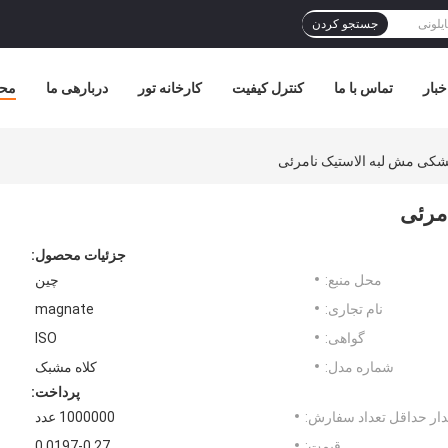
جستجو کردن
خبار
تماس با ما
کنترل کیفیت
کارخانه تور
دربارهی ما
مح
جزئیات محصول:
محل منبع:
چین
نام تجاری:
magnate
گواهی:
ISO
شماره مدل:
کلاه مشبک
پرداخت:
ار حداقل تعداد سفارش:
1000000 عدد
قیمت:
0.0197-0.27