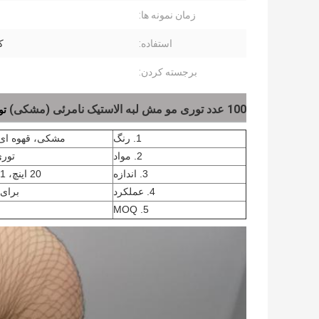
زمان نمونه ها:
استفاده:
ک
برجسته کردن:
100 عدد توری مو مش لبه الاستیک نامرئی (مشکی)
تو
1. رنگ
مشکی، قهوه ای، 
2. مواد
توری
3. اندازه
20 اینچ، 21 اینچ 30 اینچ و غیره
4. عملکرد
برای 
5. MOQ