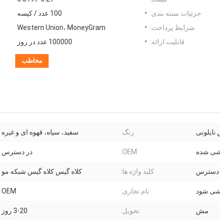
جزئیات بسته بندی:
100 عدد / کیسه
شرایط پرداخت:
Western Union، MoneyGram
قابلیت ارائه:
100000 عدد در روز
مخاطب
نایلونی
رنگ:
سفید، سیاه، قهوه ای و غیره
ی شده
OEM:
در دسترس
 دسترس
کلید واژه ها:
کلاه گیس کلاه گیس شبکه مو
شی شود
نام تجاری:
OEM
مش
تحویل:
3-20 روز